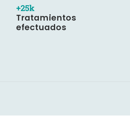
+
25
k
Tratamientos
efectuados