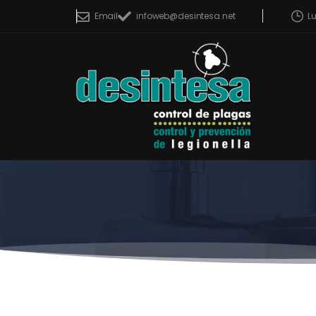
L
Email
infoweb@desintesa.net