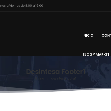
unes a Viernes de 8:00 a 16:00
INICIO
CONT
BLOG Y MARKET
Desintesa Footer1
Home
desintesa footer1