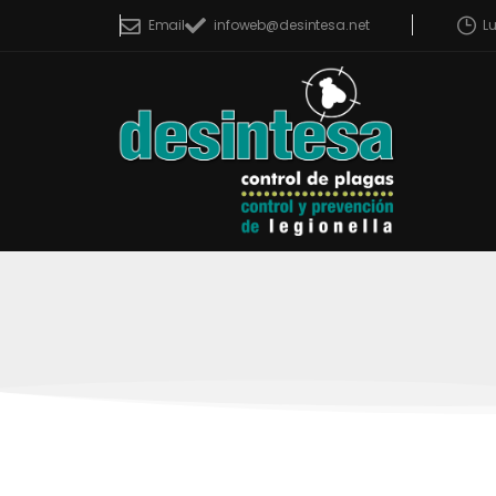
L
Email
infoweb@desintesa.net