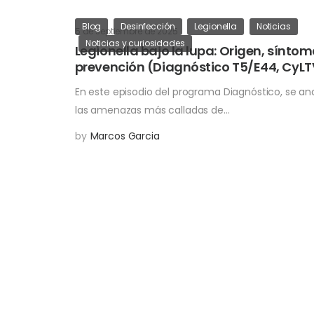
Blog
Desinfección
Legionella
Noticias
5 de septiembre de 2025
Noticias y curiosidades
Legionella bajo la lupa: Origen, síntom
prevención (Diagnóstico T5/E44, CyLT
En este episodio del programa Diagnóstico, se an
las amenazas más calladas de…
by
Marcos Garcia