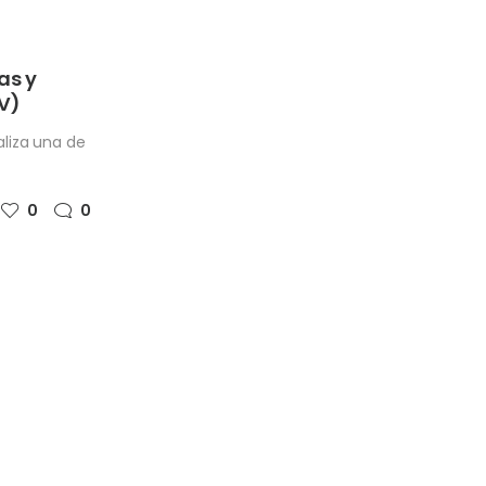
as y
V)
aliza una de
0
0