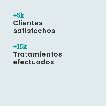
+
6
k
Clientes
satisfechos
+
19
k
Tratamientos
efectuados