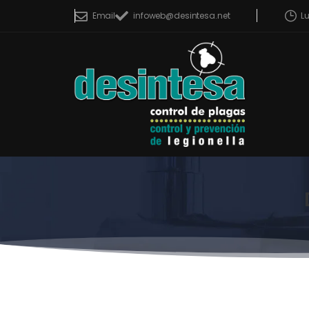
L
Email
infoweb@desintesa.net