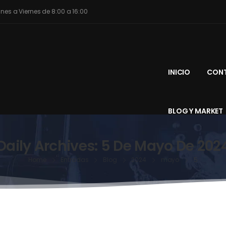
unes a Viernes de 8:00 a 16:00
INICIO
CONT
BLOG Y MARKET
Daily Archives: 5 De Mayo De 202
Home
Entradas
Blog
2024
mayo
5