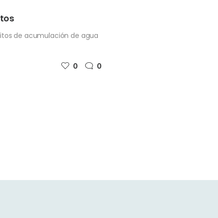
itos
ósitos de acumulación de agua
0
0