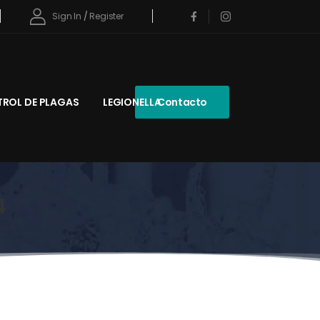
Sign In
/
Register
ROL DE PLAGAS
LEGIONELLA
Contacto
4