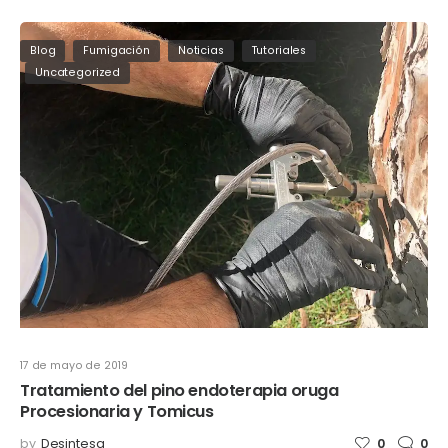
Blog
Fumigación
Noticias
Tutoriales
Uncategorized
17 de mayo de 2019
Tratamiento del pino endoterapia oruga
Procesionaria y Tomicus
by
Desintesa
0
0