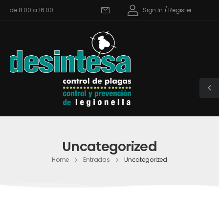
 de 8:00 a 16:00
Sign In
/
Register
Uncategorized
Home
Entradas
Uncategorized